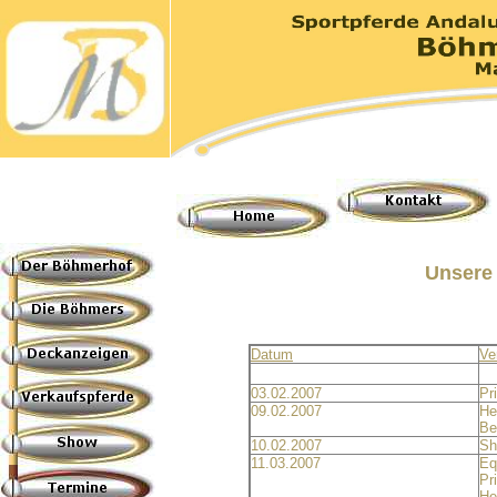
Unsere
Datum
Ve
03.02.2007
Pr
09.02.2007
He
Be
10.02.2007
Sh
11.03.2007
Eq
Pr
He